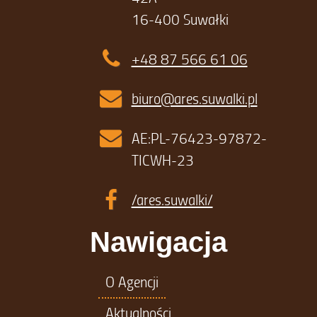
16-400 Suwałki
+48 87 566 61 06
biuro@ares.suwalki.pl
AE:PL-76423-97872-
TICWH-23
/ares.suwalki/
Nawigacja
O Agencji
Aktualności